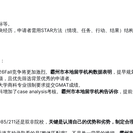
标等。
决经历，申请者需用STAR方法（情境、任务、行动、结果）结
点：
26Fall竞争将更加激烈。
霸州市本地留学机构数据表明
，提早规
名额，且优先筛选背景优秀的申请者。
大学商科专业强制要求提交GMAT成绩。
case analysis考核。
霸州市本地留学机构告诉你
，提前
5/211还是双非院校，
关键是认清自己的优势和劣势，制定合
香港高校录取看的是“整体匹配度”，不是单一背景的堆砌。
霸州